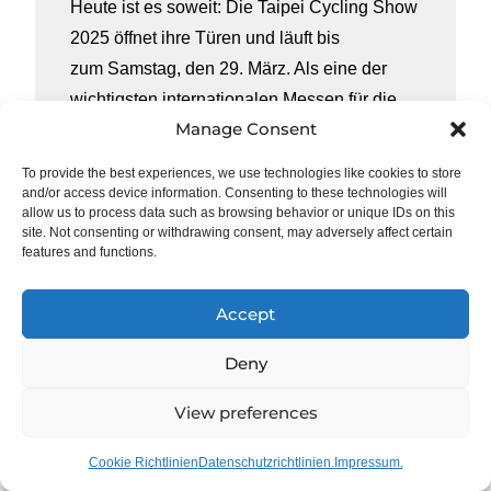
Heute ist es soweit: Die Taipei Cycling Show
2025 öffnet ihre Türen und läuft bis
zum Samstag, den 29. März. Als eine der
wichtigsten internationalen Messen für die
Manage Consent
Fahrradindustrie bietet das Event die
perfekte Bühne für die neuesten
To provide the best experiences, we use technologies like cookies to store
Innovationen und technologischen
and/or access device information. Consenting to these technologies will
allow us to process data such as browsing behavior or unique IDs on this
Fortschritte im Radsportbereich. Auch in
site. Not consenting or withdrawing consent, may adversely affect certain
diesem Jahr ist XeNTiS mit einem
features and functions.
Messestand vertreten und setzt seine starke
Accept
Präsenz auf […]
Deny
Weiterlesen
View preferences
Cookie Richtlinien
Datenschutzrichtlinien.
Impressum.