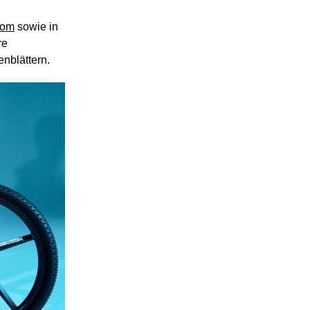
com
sowie in
re
nblättern.