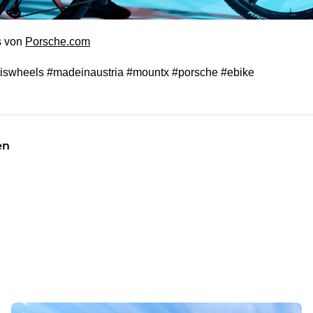
s von
Porsche.com
tiswheels #madeinaustria #mountx #porsche #ebike
en