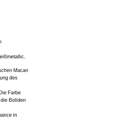
n
eißmetallic.
rischen Macan
tung des
 Die Farbe
 die Boliden
mance in