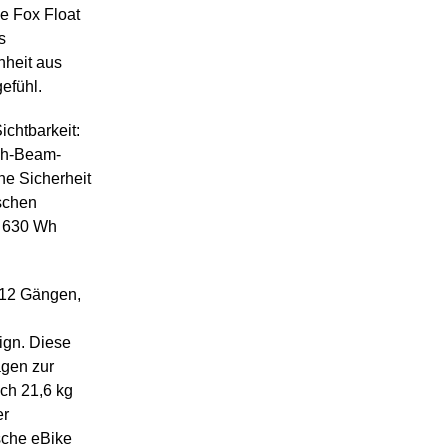
ie Fox Float
s
nheit aus
efühl.
ichtbarkeit:
igh-Beam-
he Sicherheit
ischen
. 630 Wh
t 12 Gängen,
gn. Diese
agen zur
ch 21,6 kg
er
sche eBike