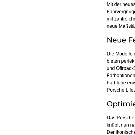
Mit der neue
Fahrvergnüge
mit zahlreic
neue Maßstä
Neue Fe
Die Modelle 
bieten perfe
und Offroad-
Farboptionen
Farbtöne erw
Porsche Lifes
Optimie
Das Porsche 
knüpft nun na
Der ikonisch