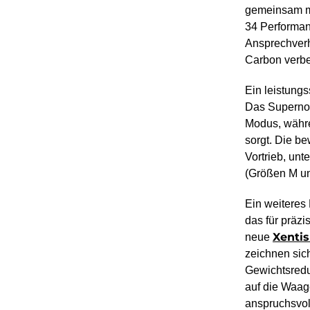
gemeinsam mit
34 Performan
Ansprechverh
Carbon verbes
Ein leistung
Das Supernov
Modus, währe
sorgt. Die be
Vortrieb, un
(Größen M un
Ein weiteres
das für präzi
Xenti
neue
zeichnen sic
Gewichtsredu
auf die Waag
anspruchsvol