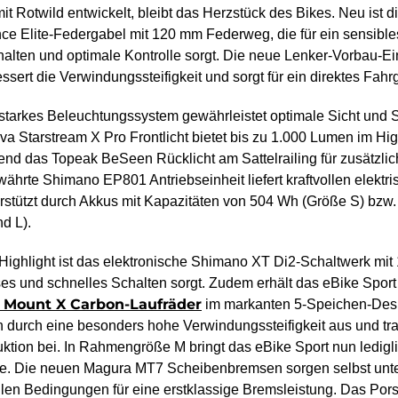
 Rotwild entwickelt, bleibt das Herzstück des Bikes. Neu ist d
ce Elite-Federgabel mit 120 mm Federweg, die für ein sensible
alten und optimale Kontrolle sorgt. Die neue Lenker-Vorbau-Ei
sert die Verwindungssteifigkeit und sorgt für ein direktes Fahrg
sstarkes Beleuchtungssystem gewährleistet optimale Sicht und S
a Starstream X Pro Frontlicht bietet bis zu 1.000 Lumen im H
nd das Topeak BeSeen Rücklicht am Sattelrailing für zusätzlic
währte Shimano EP801 Antriebseinheit liefert kraftvollen elektr
terstützt durch Akkus mit Kapazitäten von 504 Wh (Größe S) bzw
d L).
 Highlight ist das elektronische Shimano XT Di2-Schaltwerk mi
ses und schnelles Schalten sorgt. Zudem erhält das eBike Sport
s Mount X Carbon-Laufräder
im markanten 5-Speichen-Desi
h durch eine besonders hohe Verwindungssteifigkeit aus und tr
ktion bei. In Rahmengröße M bringt das eBike Sport nun ledigli
e. Die neuen Magura MT7 Scheibenbremsen sorgen selbst unt
len Bedingungen für eine erstklassige Bremsleistung. Das Por