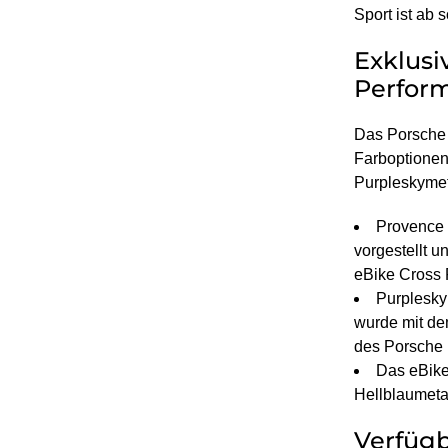
Sport ist ab s
Exklusi
Perfor
Das Porsche 
Farboptionen 
Purpleskymet
Provence 
vorgestellt u
eBike Cross
Purplesky
wurde mit de
des Porsche 
Das eBike
Hellblaumetall
Verfügb