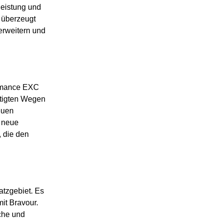
leistung und
 überzeugt
erweitern und
ormance EXC
stigten Wegen
euen
 neue
, die den
atzgebiet. Es
mit Bravour.
che und